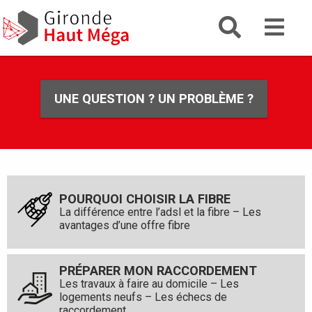
Aller
Gironde
Aller au menu
Aller au contenu
Gironde Haut Mega
au
la fibre g
contenu
principal
UNE QUESTION ? UN PROBLÈME ?
POURQUOI CHOISIR LA FIBRE
La différence entre l’adsl et la fibre – Les
avantages d’une offre fibre
PRÉPARER MON RACCORDEMENT
Les travaux à faire au domicile – Les
logements neufs – Les échecs de
raccordement