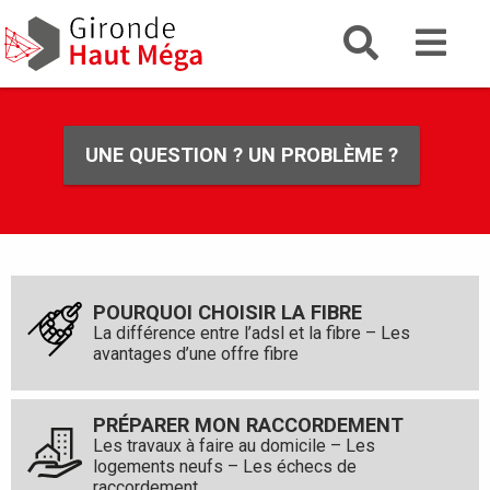
Aller
Gironde
Aller au menu
Aller au contenu
Gironde Haut Mega
au
la fibre g
contenu
principal
UNE QUESTION ? UN PROBLÈME ?
POURQUOI CHOISIR LA FIBRE
La différence entre l’adsl et la fibre – Les
avantages d’une offre fibre
PRÉPARER MON RACCORDEMENT
Les travaux à faire au domicile – Les
logements neufs – Les échecs de
raccordement