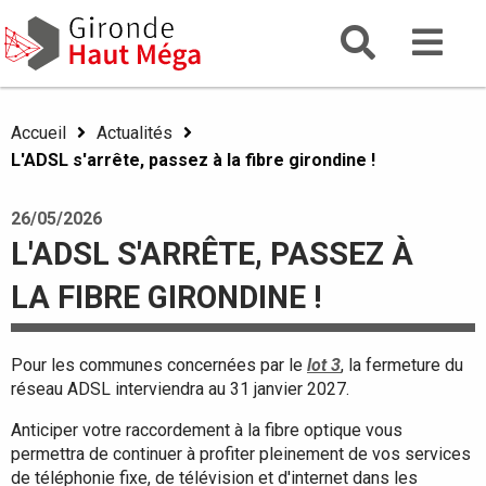
Aller
Gironde
Aller au menu
Aller au contenu
Gironde Haut Mega
au
contenu
principal
Accueil
Actualités
L'ADSL s'arrête, passez à la fibre girondine !
26/05/2026
L'ADSL S'ARRÊTE, PASSEZ À
LA FIBRE GIRONDINE !
Pour les communes concernées par le
lot 3
, la fermeture du
réseau ADSL interviendra au 31 janvier 2027.
Anticiper votre raccordement à la fibre optique vous
permettra de continuer à profiter pleinement de vos services
de téléphonie fixe, de télévision et d'internet dans les