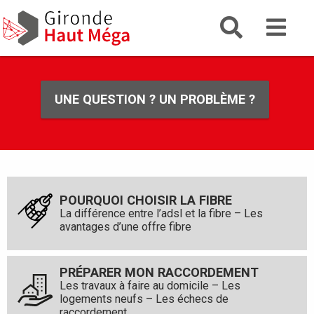
Aller
Gironde
Aller au menu
Aller au contenu
Gironde Haut Mega
au
la fibre g
contenu
principal
UNE QUESTION ? UN PROBLÈME ?
POURQUOI CHOISIR LA FIBRE
La différence entre l’adsl et la fibre – Les
avantages d’une offre fibre
PRÉPARER MON RACCORDEMENT
Les travaux à faire au domicile – Les
logements neufs – Les échecs de
raccordement